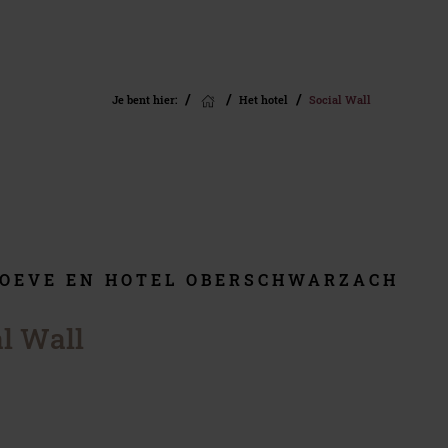
D
FAMILIEHOTEL
Je bent hier:
Het hotel
Social Wall
ZOMERVAKAN
Kinderhotel
Wandelvakantie
Tips voor jullie
Biken
familievakantie
Natuur, cultuur e
Vakantieprogramma voor de
uitstapjes
kids
Joker Card
OEVE EN HOTEL OBERSCHWARZACH
l Wall
WELLNESSHOTEL
CADEAUBONN
Onze spa