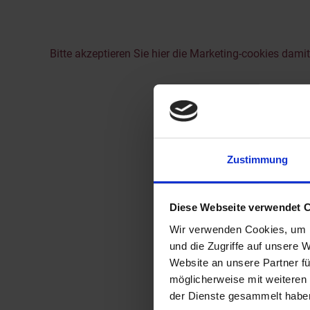
Rijstal
Hinterglemm
Kinderboerderij
Voor de niet-skiërs!
Tips voor het omgaan 
Bitte akzeptieren Sie hier die Marketing-cookies dami
paarden
Mogelijkheden en tarie
Zustimmung
Diese Webseite verwendet 
Wir verwenden Cookies, um I
und die Zugriffe auf unsere 
Website an unsere Partner fü
möglicherweise mit weiteren
der Dienste gesammelt haben