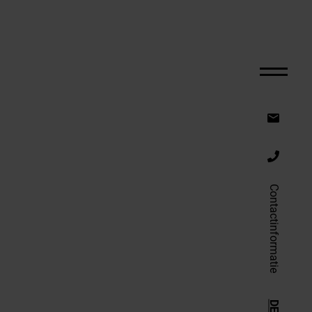
Contactinformatie
DE
|
EN
|
NL
TIE
VAKANTIE ACTIEF
Wandelen
Fietsen in de herfst
n andere
Plezier met de dieren
De herfst beleven: voor groot
en klein
Contactinformatie
Culinair genieten in de herfst
Actief op vakantie
EN
SERVICE
Contact
DE