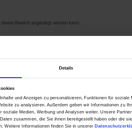
Massages en
cosmeticabehandelingen
met
t dieser Bereich angezeigt werden kann.
ven
Details
Voel je thuis . bij ons thuis
Cookies
nhalte und Anzeigen zu personalisieren, Funktionen für soziale
#hoteloberschwarzach
Website zu analysieren. Außerdem geben wir Informationen zu I
r soziale Medien, Werbung und Analysen weiter. Unsere Partner
 Daten zusammen, die Sie ihnen bereitgestellt haben oder die s
. Weitere Informationen finden Sie in unserer
Datenschutzerkl