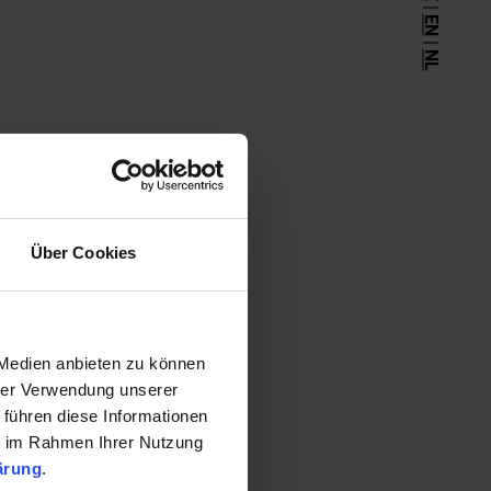
|
De heenreis
EN
|
Plattegrond
NL
Aanvraagformulier
Boek
Nieuwsbrief
Weer
Colofon
Privacyverklaring
Über Cookies
 Medien anbieten zu können
hrer Verwendung unserer
 führen diese Informationen
ie im Rahmen Ihrer Nutzung
ärung
.