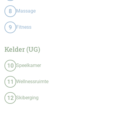
8
Massage
9
Fitness
Kelder (UG)
10
Speelkamer
11
Wellnessruimte
12
Skiberging