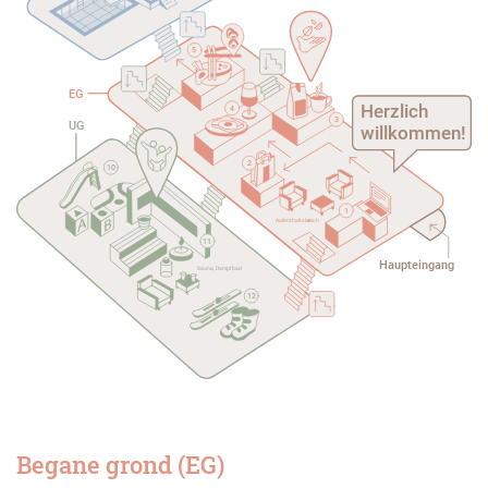
5
EG
Herzlich
4
3
UG
willkommen!
2
10
1
A
u
f
enthaltsbe
r
eich
11
Haupteingang
Sauna, Dampfbad
12
Begane grond (EG)