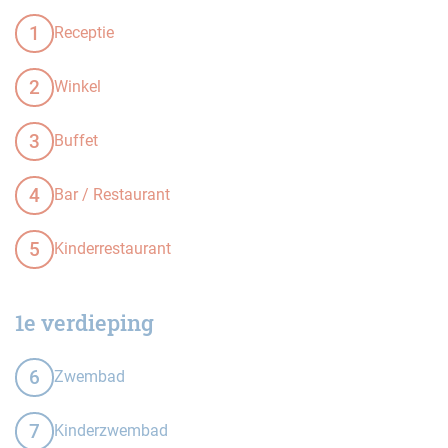
1
Receptie
2
Winkel
3
Buffet
4
Bar / Restaurant
5
Kinderrestaurant
1e verdieping
6
Zwembad
7
Kinderzwembad