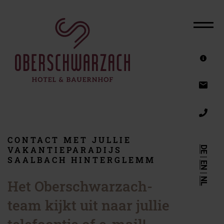
HET HOTEL
KAMERS & AANBOD
FAMILIEHOTEL
ZOMERVAKANTIE
VAKANTIE ACTIEF
WINTERSPORTVAKANTIE
CONTACT MET JULLIE
DE
VAKANTIEPARADIJS
PAARDRIJDEN OP VAKANTIE
|
SAALBACH HINTERGLEMM
EN
WELLNESSHOTEL
|
NL
Het Oberschwarzach-
CADEAUBONNEN
team kijkt uit naar jullie
SERVICE