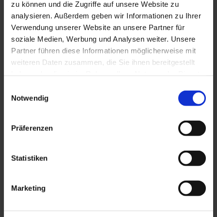
zu können und die Zugriffe auf unsere Website zu
analysieren. Außerdem geben wir Informationen zu Ihrer
Verwendung unserer Website an unsere Partner für
soziale Medien, Werbung und Analysen weiter. Unsere
Partner führen diese Informationen möglicherweise mit
weiteren Daten zusammen, die Sie ihnen bereitgestellt
haben oder die sie im Rahmen Ihrer Nutzung der Dienste
gesammelt haben. Weitere Informationen finden Sie in
Einwilligungsauswahl
unserer
Datenschutzerklärung
.
Notwendig
Präferenzen
Statistiken
Marketing