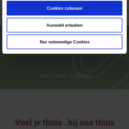
Cookies zulassen
Auswahl erlauben
Boek nu jullie vakantie!
Nur notwendige Cookies
Niet-bindende informatie
Voel je thuis . bij ons thuis