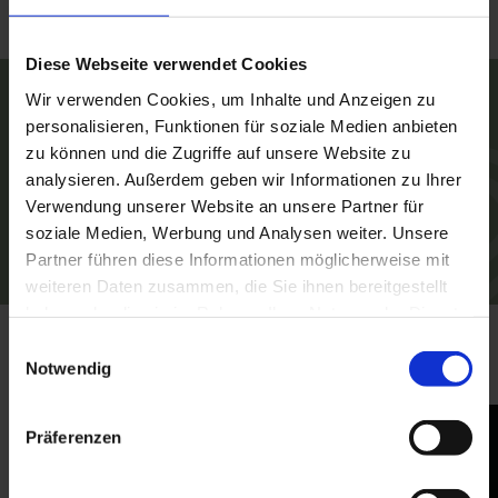
Diese Webseite verwendet Cookies
Wir verwenden Cookies, um Inhalte und Anzeigen zu
Plane jetzt Deinen Urlaub!
personalisieren, Funktionen für soziale Medien anbieten
zu können und die Zugriffe auf unsere Website zu
analysieren. Außerdem geben wir Informationen zu Ihrer
Verwendung unserer Website an unsere Partner für
soziale Medien, Werbung und Analysen weiter. Unsere
Unverbindliche Anfrage
Partner führen diese Informationen möglicherweise mit
weiteren Daten zusammen, die Sie ihnen bereitgestellt
haben oder die sie im Rahmen Ihrer Nutzung der Dienste
gesammelt haben. Weitere Informationen finden Sie in
Einwilligungsauswahl
unserer
Datenschutzerklärung
.
Notwendig
Präferenzen