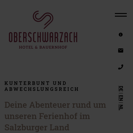
DAS HOTEL
ZIMMER & ANGEBOTE
FAMILIENURLAUB AM BAUERNHOF
SOMMERURLAUB
AKTIVURLAUB
WINTERURLAUB
KUNTERBUNT UND
DE
ABWECHSLUNGSREICH
REITURLAUB
|
EN
WELLNESSHOTEL
Deine Abenteuer rund um
|
NL
unseren Ferienhof im
GUTSCHEINE
Salzburger Land
SERVICE