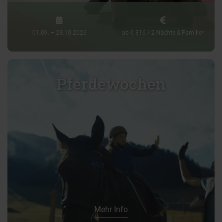
01.09. – 23.10.2026
ab € 816 / 2 Nächte & Familie*
Pferdewochen
Mehr Info