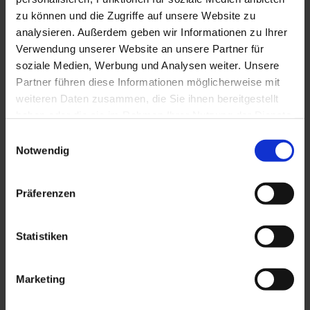
zu können und die Zugriffe auf unsere Website zu
Mehr Info
analysieren. Außerdem geben wir Informationen zu Ihrer
Verwendung unserer Website an unsere Partner für
soziale Medien, Werbung und Analysen weiter. Unsere
Partner führen diese Informationen möglicherweise mit
23.10. – 07.11.2026
€ 1.820 / 4 Nächte & Familie*
weiteren Daten zusammen, die Sie ihnen bereitgestellt
haben oder die sie im Rahmen Ihrer Nutzung der Dienste
gesammelt haben. Weitere Informationen finden Sie in
Einwilligungsauswahl
unserer
Datenschutzerklärung
.
Notwendig
Bauernhofadventszeit
Präferenzen
Statistiken
Marketing