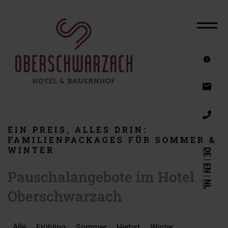
DAS HOTEL
ZIMMER & ANGEBOTE
FAMILIENURLAUB AM BAUERNHOF
SOMMERURLAUB
AKTIVURLAUB
EIN PREIS, ALLES DRIN:
WINTERURLAUB
FAMILIENPACKAGES FÜR SOMMER &
WINTER
DE
REITURLAUB
|
EN
Pauschalangebote im Hotel
WELLNESSHOTEL
|
NL
Oberschwarzach
GUTSCHEINE
SERVICE
Alle
Frühling
Sommer
Herbst
Winter