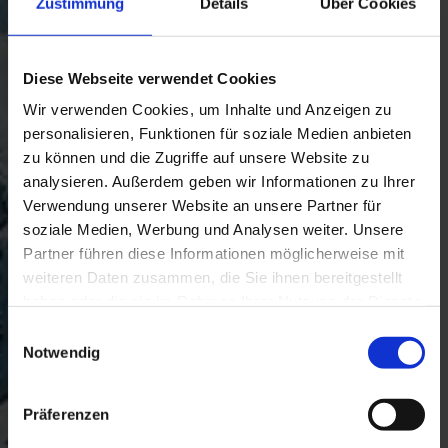
Zustimmung
Details
Über Cookies
Diese Webseite verwendet Cookies
Wir verwenden Cookies, um Inhalte und Anzeigen zu
personalisieren, Funktionen für soziale Medien anbieten
zu können und die Zugriffe auf unsere Website zu
analysieren. Außerdem geben wir Informationen zu Ihrer
Verwendung unserer Website an unsere Partner für
soziale Medien, Werbung und Analysen weiter. Unsere
Partner führen diese Informationen möglicherweise mit
weiteren Daten zusammen, die Sie ihnen bereitgestellt
haben oder die sie im Rahmen Ihrer Nutzung der Dienste
gesammelt haben. Weitere Informationen finden Sie in
Einwilligungsauswahl
unserer
Datenschutzerklärung
.
Notwendig
Präferenzen