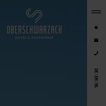
DAS HOTEL
ZIMMER & ANGEBOTE
FAMILIENURLAUB AM BAUERNHOF
SOMMERURLAUB
AKTIVURLAUB
WINTERURLAUB
DE
REITURLAUB
|
EN
WELLNESSHOTEL
|
NL
GUTSCHEINE
SERVICE