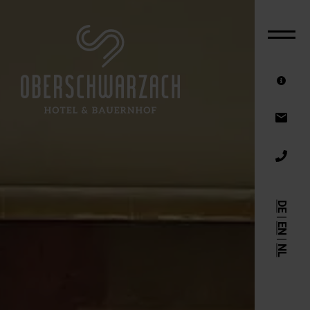
DAS HOTEL
ZIMMER & ANGEBOTE
FAMILIENURLAUB AM BAUERNHOF
SOMMERURLAUB
AKTIVURLAUB
WINTERURLAUB
DE
REITURLAUB
|
EN
WELLNESSHOTEL
|
NL
GUTSCHEINE
SERVICE