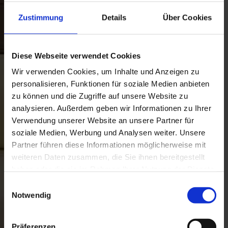
Zustimmung
Details
Über Cookies
Diese Webseite verwendet Cookies
Wir verwenden Cookies, um Inhalte und Anzeigen zu
personalisieren, Funktionen für soziale Medien anbieten
zu können und die Zugriffe auf unsere Website zu
analysieren. Außerdem geben wir Informationen zu Ihrer
Verwendung unserer Website an unsere Partner für
soziale Medien, Werbung und Analysen weiter. Unsere
Partner führen diese Informationen möglicherweise mit
weiteren Daten zusammen, die Sie ihnen bereitgestellt
haben oder die sie im Rahmen Ihrer Nutzung der Dienste
gesammelt haben. Weitere Informationen finden Sie in
Einwilligungsauswahl
unserer
Datenschutzerklärung
.
Notwendig
Präferenzen