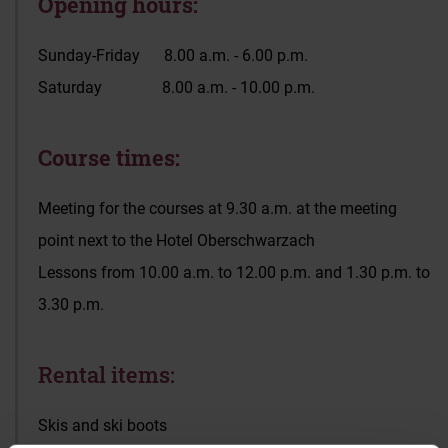
Opening hours:
Sunday-Friday 8.00 a.m. - 6.00 p.m.
Saturday 8.00 a.m. - 10.00 p.m.
Course times:
Meeting for the courses at 9.30 a.m. at the meeting
point next to the Hotel Oberschwarzach
Lessons from 10.00 a.m. to 12.00 p.m. and 1.30 p.m. to
3.30 p.m.
Rental items:
Skis and ski boots