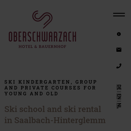
THE HOTEL
ROOMS & OFFERS
FAMILY HOTEL
SUMMER HOLIDAY
ACTIVE HOLIDAY
WINTER HOLIDAY
SKI KINDERGARTEN, GROUP
DE
AND PRIVATE COURSES FOR
RIDING HOLIDAY
|
YOUNG AND OLD
EN
WELLNESS HOTEL
|
NL
Ski school and ski rental
VOUCHERS
in Saalbach-Hinterglemm
SERVICE