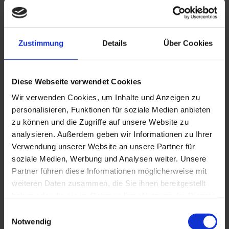
Boards & boots
Touring skis, snowshoes, tobogganing
Helmets for children's ski courses free of charge
Zustimmung
Details
Über Cookies
Book ski kindergarten, ski and snowboard courses
Diese Webseite verwendet Cookies
online now! >>
Wir verwenden Cookies, um Inhalte und Anzeigen zu
personalisieren, Funktionen für soziale Medien anbieten
zu können und die Zugriffe auf unsere Website zu
analysieren. Außerdem geben wir Informationen zu Ihrer
Verwendung unserer Website an unsere Partner für
soziale Medien, Werbung und Analysen weiter. Unsere
Partner führen diese Informationen möglicherweise mit
weiteren Daten zusammen, die Sie ihnen bereitgestellt
haben oder die sie im Rahmen Ihrer Nutzung der Dienste
gesammelt haben. Weitere Informationen finden Sie in
Einwilligungsauswahl
unserer
Datenschutzerklärung
.
Notwendig